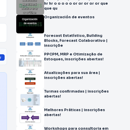
hr hr o o o o o or or or or or que
que qu
Organización de eventos
Forecast Estatístico, Building
Blocks, Forecast Colaborativo |
inscriçõe
PPCPM, MRP e Otimização de
y
Estoques, inscrições abertas!
Atualizações para sua área |
inscrições abertas!
Turmas confirmadas | inscrições
abertas!
Melhores Práticas | inscrições
abertas!
Workshops para consultoria em