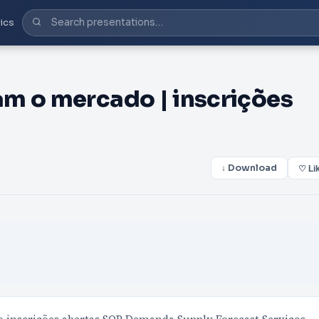
ics
m o mercado | inscrições
↓ Download
♡ Li