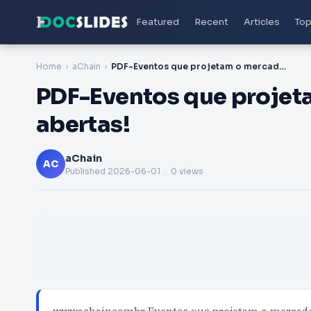
Featured
Recent
Articles
Top
Home
aChain
PDF-Eventos que projetam o mercado | inscrições abertas!
PDF-Eventos que projeta
abertas!
aChain
AC
Published
2026-06-01
. 0 views