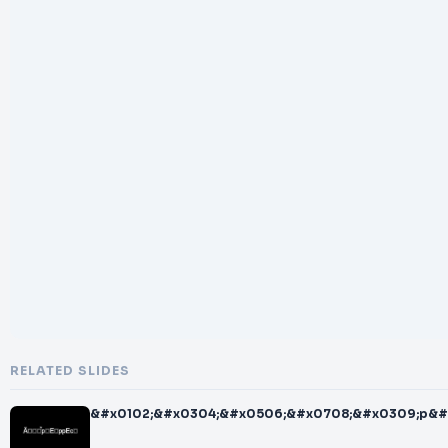
RELATED SLIDES
&#x0102;&#x0304;&#x0506;&#x0708;&#x0309;p&#x