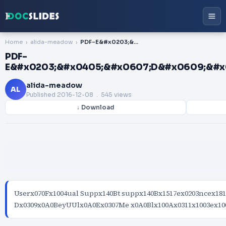
Home
alida-meadow
PDF-E&#x0203;&#x0405;&#x0607;D&#x0609;&#x0A03;&#x0206;&#x0B0C;
PDF-
E&#x0203;&#x0405;&#x0607;D&#x0609;&#x
alida-meadow
AL
Published
2016-12-08
. 545 views
↓ Download
Userx070Fx1004ual Suppx140Bt suppx140Bx1517ex0203ncex181
Dx0309x0A0BeyUUlx0A0Ex0307Me x0A0Blx100Ax0311x1003ex10