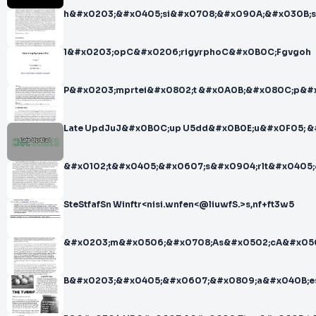
h&#x0203;&#x0405;si&#x0708;&#x090A;&#x030B;
1&#x0203;opC&#x0206;rigyrphoC&#x0B0C;Fgvgoh
P&#x0203;mprtei&#x0802;t &#x0A0B;&#x080C;p&#
Late UpdJuJ&#x0B0C;up U5dd&#x0B0E;u&#x0F05; &#
&#x0102;t&#x0405;&#x0607;s&#x0904;rlt&#x0405
SteStfafSn Winftr<nisi.wnfen<@liuwfS.>s,nf+ft3w5
&#x0203;m&#x0506;&#x0708;As&#x0502;cA&#x05
B&#x0203;&#x0405;&#x0607;&#x0809;a&#x040B;e