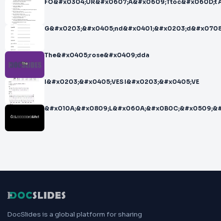
FO&#x0304;UR&#x0607;A&#x0609;Ttoc&#x060D;t A
G&#x0203;&#x0405;nd&#x0401;&#x0203;d&#x0708
The&#x0405;rose&#x0409;dda
I&#x0203;&#x0405;VES I&#x0203;&#x0405;VE
&#x010A;&#x0809;L&#x060A;&#x0B0C;&#x0509;&#x
DocSlides is a global platform for sharing