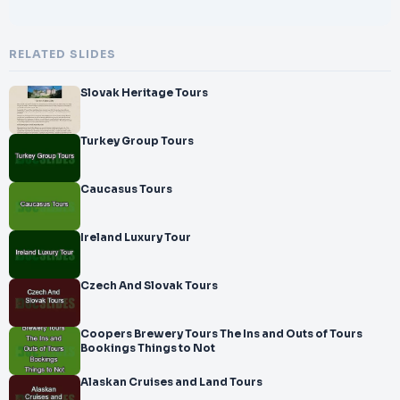
RELATED SLIDES
Slovak Heritage Tours
Turkey Group Tours
Caucasus Tours
Ireland Luxury Tour
Czech And Slovak Tours
Coopers Brewery Tours The Ins and Outs of Tours
Bookings Things to Not
Alaskan Cruises and Land Tours