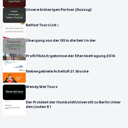
Unsere bisherigen Partner (Auszug)
Belfast Tours Ltd ::
Übergang von der GS in die Sek I in der
Profil Päda Ergebnisse der Elternbefragung 2014
Nebengebiete ArbeitsR 21. Woche
Wendy Wei Tours
Der Prsident der HumboldtUniversitt zu Berlin Unter
den Linden 6 1