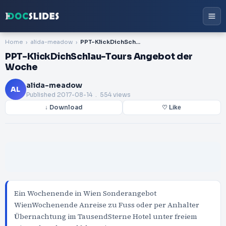
Home
alida-meadow
PPT-KlickDichSchlau-Tours Angebot der Woche
PPT-KlickDichSchlau-Tours Angebot der
Woche
alida-meadow
AL
Published
2017-08-14
. 554 views
↓ Download
♡ Like
Ein Wochenende in Wien Sonderangebot
WienWochenende Anreise zu Fuss oder per Anhalter
Übernachtung im TausendSterne Hotel unter freiem