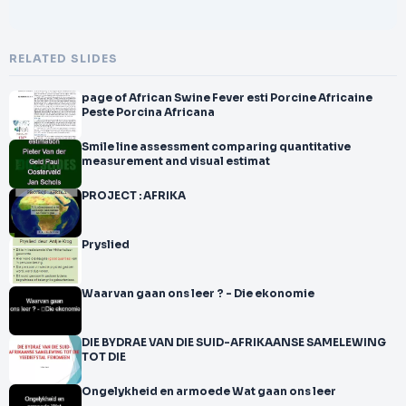
RELATED SLIDES
page of African Swine Fever esti Porcine Africaine
Peste Porcina Africana
Smile line assessment comparing quantitative
measurement and visual estimat
PROJECT : AFRIKA
Pryslied
Waarvan gaan ons leer ? - Die ekonomie
DIE BYDRAE VAN DIE SUID-AFRIKAANSE SAMELEWING
TOT DIE
Ongelykheid en armoede Wat gaan ons leer