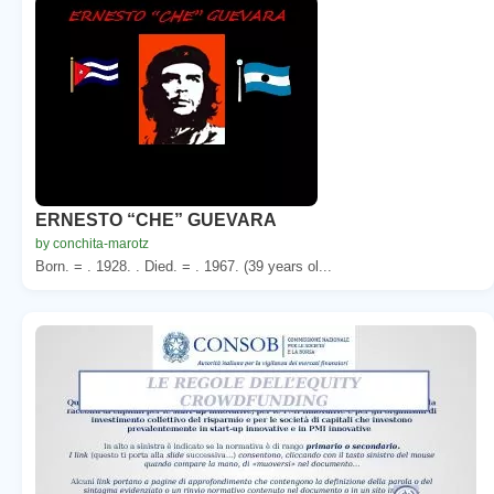
ERNESTO “CHE” GUEVARA
by conchita-marotz
Born. = . 1928. . Died. = . 1967. (39 years ol...