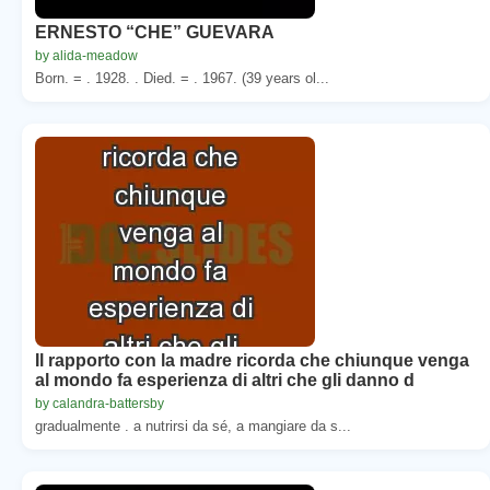
ERNESTO “CHE” GUEVARA
by alida-meadow
Born. = . 1928. . Died. = . 1967. (39 years ol...
Il rapporto con la madre ricorda che chiunque venga
al mondo fa esperienza di altri che gli danno d
by calandra-battersby
gradualmente . a nutrirsi da sé, a mangiare da s...