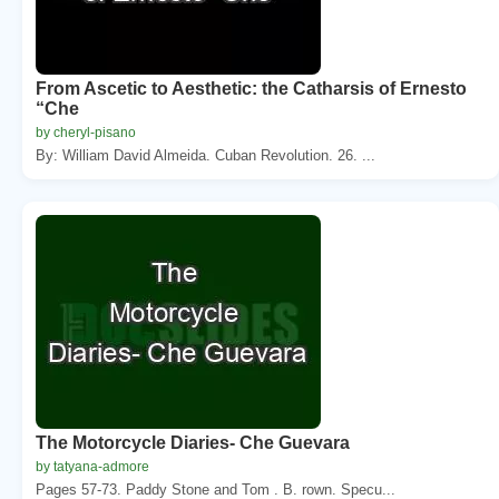
From Ascetic to Aesthetic: the Catharsis of Ernesto
“Che
by cheryl-pisano
By: William David Almeida. Cuban Revolution. 26. ...
The Motorcycle Diaries- Che Guevara
by tatyana-admore
Pages 57-73. Paddy Stone and Tom . B. rown. Specu...