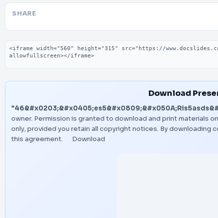
SHARE
Embed code
Download Prese
"46&#x0203;&#x0405;es5&#x0809;&#x050A;Ris5asds&#
owner. Permission is granted to download and print materials o
only, provided you retain all copyright notices. By downloading
this agreement.
Download