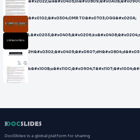
&#x2022;we&#x0405;in&#x0809;&#x0A0B;&#x090
&#x0102;&#x0304;OMR TO&#x0703;OGG&#x020A;
L&#x0203;&#x0405;&#x0206;ks&#x0408;&#x0204;
2H&#x0302;&#x0405;&#x0607;dH&#x0804;d&#x03
b&#x100B;u&#x110C;&#x0904;T&#x1107;&#x1004;&#x1
DocSlides is a global platform for sharing