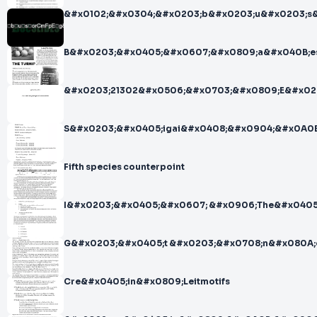
&#x0102;&#x0304;&#x0203;b&#x0203;u&#x0203;s
B&#x0203;&#x0405;&#x0607;&#x0809;a&#x040B;e
&#x0203;21302&#x0506;&#x0703;&#x0809;E&#x020
S&#x0203;&#x0405;igai&#x0408;&#x0904;&#x0A0B
Fifth species counterpoint
I&#x0203;&#x0405;&#x0607; &#x0906;The&#x0405
G&#x0203;&#x0405;t &#x0203;&#x0708;n&#x080A
Cre&#x0405;in&#x0809;Leitmotifs