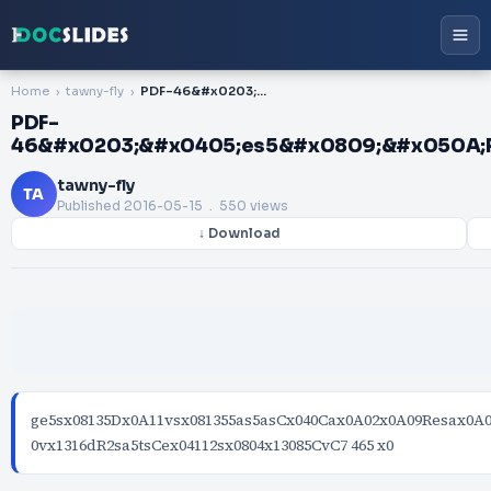
Home
tawny-fly
PDF-46&#x0203;&#x0405;es5&#x0809;&#x050A;Ris5asds&#x0E0F;5&#x0210;v&#x1107
PDF-
46&#x0203;&#x0405;es5&#x0809;&#x050A;R
tawny-fly
TA
Published
2016-05-15
. 550 views
↓ Download
ge5sx08135Dx0A11vsx081355as5asCx040Cax0A02x0A09Resax0A0
0vx1316dR2sa5tsCex04112sx0804x13085CvC7 465 x0