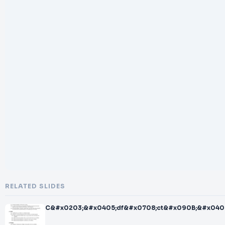
RELATED SLIDES
C&#x0203;&#x0405;df&#x0708;ct&#x090B;&#x040