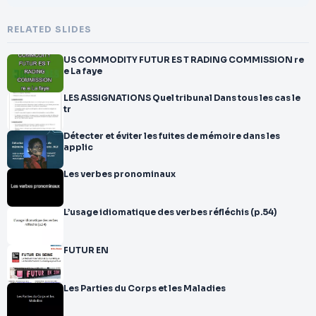
RELATED SLIDES
US COMMODITY FUTUR ES T RADING COMMISSION re
e La faye
LES ASSIGNATIONS Quel tribunal Dans tous les cas le
tr
Détecter et éviter les fuites de mémoire dans les
applic
Les verbes pronominaux
L’usage idiomatique des verbes réfléchis (p.54)
FUTUR EN
Les Parties du Corps et les Maladies