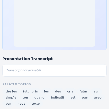
Presentation Transcript
Transcript not available.
RELATED TOPICS
des les
futur cris
les
des
cris
futur
sur
simple
ton
quand
indicatif
est
pas
avec
par
nous
texte