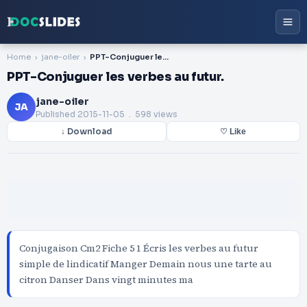
Home
jane-oiler
PPT-Conjuguer les verbes au futur.
PPT-Conjuguer les verbes au futur.
jane-oiler
JA
Published
2015-11-05
. 598 views
↓ Download
♡ Like
Conjugaison Cm2 Fiche 5 1 Écris les verbes au futur
simple de lindicatif Manger Demain nous une tarte au
citron Danser Dans vingt minutes ma