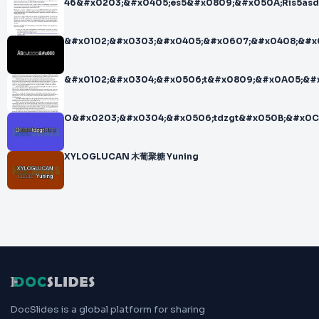
46&#x0203;&#x0405;es5&#x0809;&#x050A;Ris5asd
&#x0102;&#x0303;&#x0405;&#x0607;&#x0408;&#
&#x0102;&#x0304;&#x0506;t&#x0809;&#x0A05;&#
O&#x0203;&#x0304;&#x0506;tdzgt&#x050B;&#x0C
XYLOGLUCAN 木葡聚糖 Yuning
DocSlides is a global platform for sharing