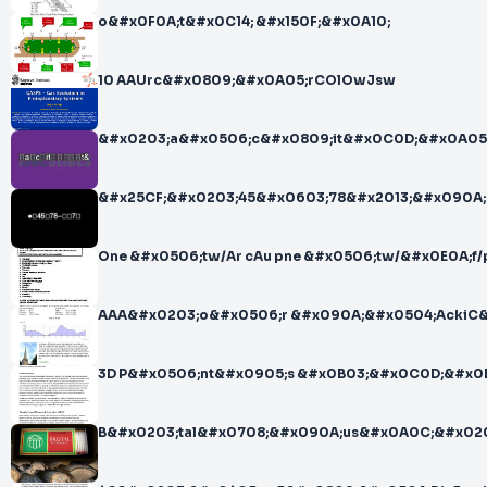
o&#x0F0A;t&#x0C14; &#x150F;&#x0A10;
10 AAUrc&#x0809;&#x0A05;rCOlOwJsw
&#x0203;a&#x0506;c&#x0809;it&#x0C0D;&#x0A05
&#x25CF;&#x0203;45&#x0603;78&#x2013;&#x090A
One &#x0506;tw/Ar cAu pne &#x0506;tw/&#x0E0A;f
AAA&#x0203;o&#x0506;r &#x090A;&#x0504;AckiC&
3D P&#x0506;nt&#x0905;s &#x0B03;&#x0C0D;&#x0
B&#x0203;tal&#x0708;&#x090A;us&#x0A0C;&#x020