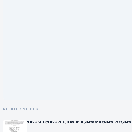
RELATED SLIDES
&#x0B0C;&#x020D;&#x0E0F;&#x0510;f&#x1207;&#x