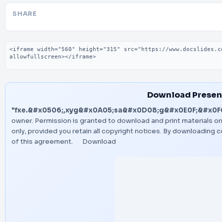
SHARE
Embed code
Download Presen
"fxe.&#x0506;,xyg&#x0A05;sa&#x0D08;g&#x0E0F;&#x0F0
owner. Permission is granted to download and print materials o
only, provided you retain all copyright notices. By downloading
of this agreement.
Download