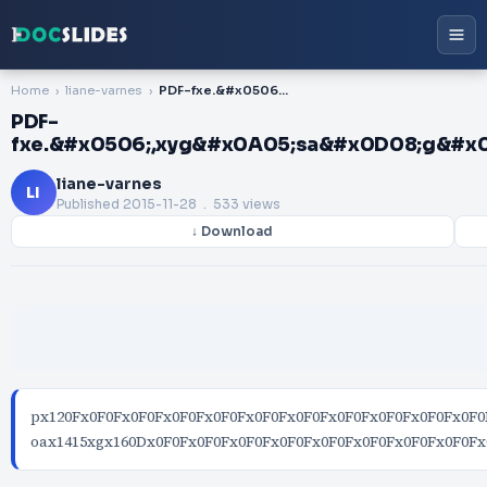
Home
liane-varnes
PDF-fxe.&#x0506;,xyg&#x0A05;sa&#x0D08;g&#x0E0F;&#x0F0F;&#x0F0F;&#x0F0F;&#x
PDF-
fxe.&#x0506;,xyg&#x0A05;sa&#x0D08;g&#x0
liane-varnes
LI
Published
2015-11-28
. 533 views
↓ Download
px120Fx0F0Fx0F0Fx0F0Fx0F0Fx0F0Fx0F0Fx0F0Fx0F0Fx0F0Fx0F0
oax1415xgx160Dx0F0Fx0F0Fx0F0Fx0F0Fx0F0Fx0F0Fx0F0Fx0F0Fx