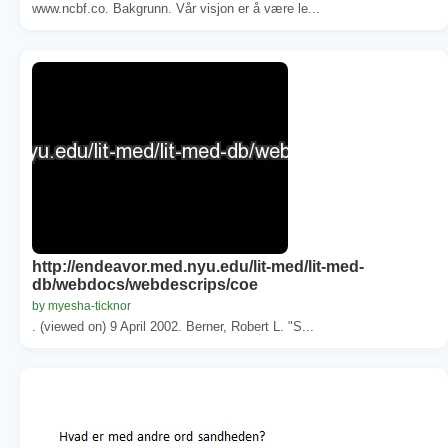
www.ncbf.co. Bakgrunn. Vår visjon er å være le...
http://endeavor.med.nyu.edu/lit-med/lit-med-
db/webdocs/webdescrips/coe
by myesha-ticknor
. (viewed on) 9 April 2002. Berner, Robert L. "S...