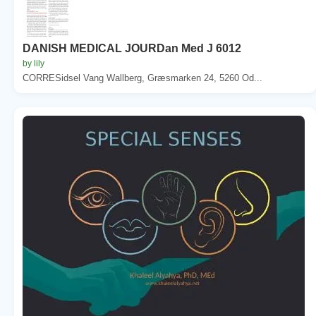
DANISH MEDICAL JOURDan Med J 6012
by lily
CORRESidsel Vang Wallberg, Græsmarken 24, 5260 Od...